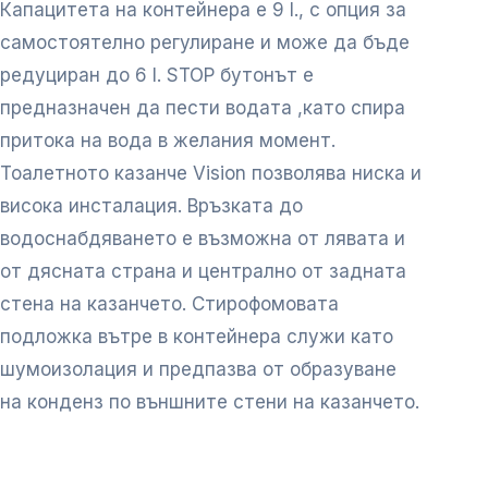
Капацитета на контейнера е 9 l., с опция за
самостоятелно регулиране и може да бъде
редуциран до 6 l. STOP бутонът е
предназначен да пести водата ,като спира
притока на вода в желания момент.
Тоалетното казанче Vision позволява ниска и
висока инсталация. Връзката до
водоснабдяването е възможна от лявата и
от дясната страна и централно от задната
стена на казанчето. Стирофомовата
подложка вътре в контейнера служи като
шумоизолация и предпазва от образуване
на конденз по външните стени на казанчето.