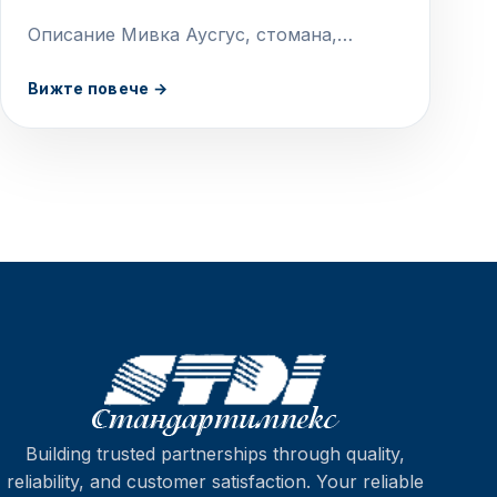
Описание Мивка Аусгус, стомана,
гранит – оптик, емайлирана С
Вижте повече →
пластмасова рамка, черна Дебелина на
стоманата на мивката 1 мм Включит.…
Building trusted partnerships through quality,
reliability, and customer satisfaction. Your reliable