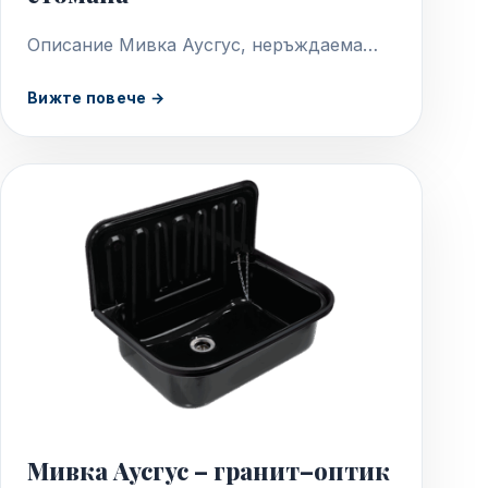
Описание Мивка Аусгус, неръждаема
стомана Състои се отдве части, задна
Вижте повече →
стена и мивка Дебелина на стоманата на
мивката 1 мм…
Мивка Аусгус – гранит–оптик