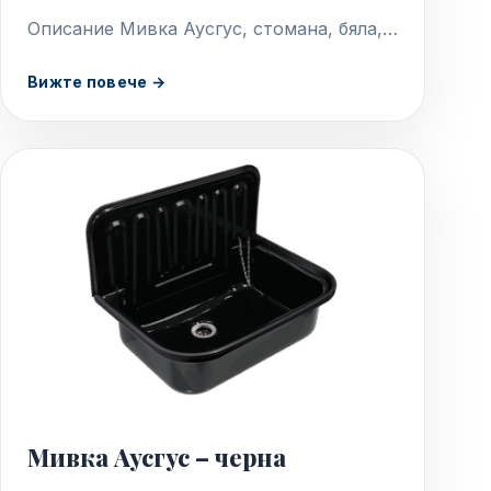
Описание Мивка Аусгус, стомана, бяла,
емайлирана С пластмасова рамка, сива
Вижте повече →
Дебелина на стоманата на мивката 1 мм
Включит. профил гръб…
Мивка Аусгус – черна