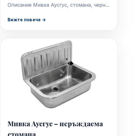
Описание Мивка Аусгус, стомана, черна,
емайлирана С пластмасова рамка, черна
Вижте повече →
Дебелина на стоманата на мивката 1 мм
Включит. профил гръб…
Мивка Аусгус – неръждаема
стомана