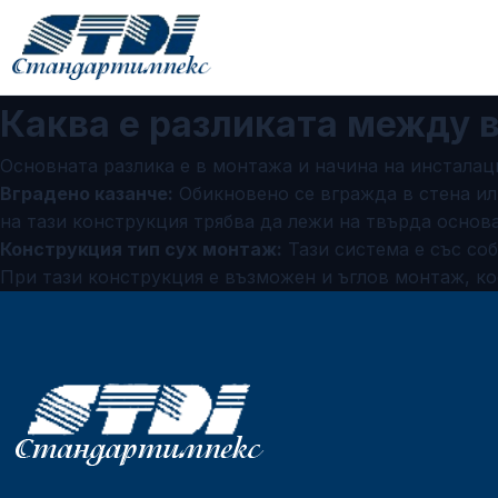
Каква е разликата между в
Основната разлика е в монтажа и начина на инсталац
Вградено казанче:
Обикновено се вгражда в стена или
на тази конструкция трябва да лежи на твърда основа
Конструкция тип сух монтаж:
Тази система е със соб
При тази конструкция е възможен и ъглов монтаж, ко