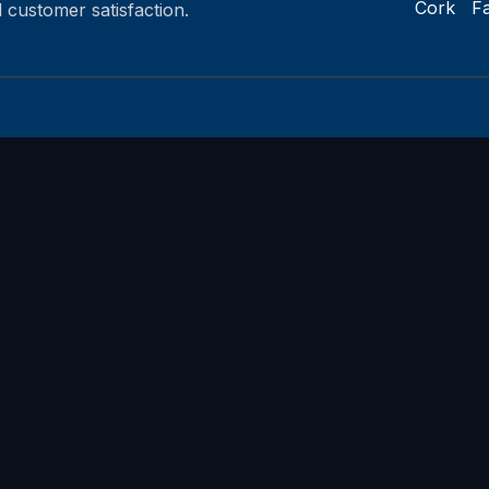
Cork
F
d customer satisfaction.