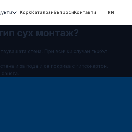
дукти
Kopk
Каталози
Въпроси
Контакти
EN
 тип сух монтаж?
ствуващата стена. При всички случаи гърбът
тена и за пода и се покрива с гипсокартон.
 банята.