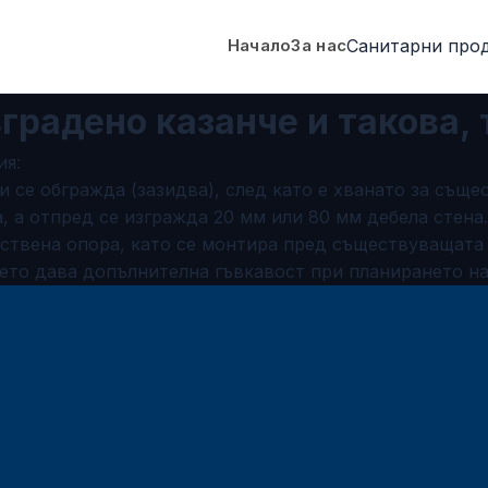
Санитарни про
Начало
За нас
градено казанче и такова,
ия:
 се обгражда (зазидва), след като е хванато за съще
, а отпред се изгражда 20 мм или 80 мм дебела стена.
ствена опора, като се монтира пред съществуващата с
ето дава допълнителна гъвкавост при планирането на