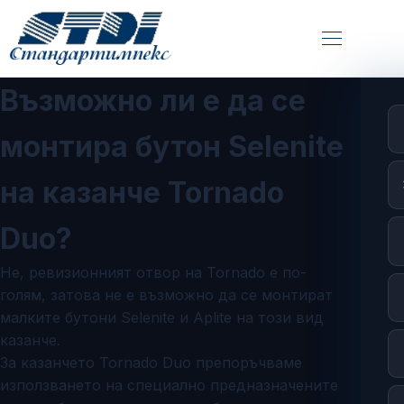
Възможно ли е да се
монтира бутон Selenite
на казанче Tornado
Duo?
Не, ревизионният отвор на Tornado е по-
голям, затова не е възможно да се монтират
малките бутони Selenite и Aplite на този вид
казанче.
За казанчето Tornado Duo препоръчваме
използването на специално предназначените