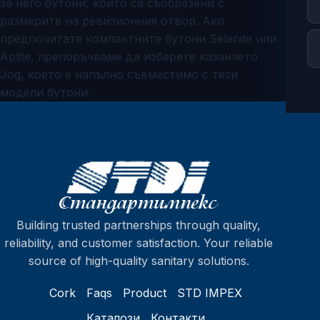
за него бутони, които са съобразени с
размерите на ревизионния отвор. Ако
предпочитате компактните бутони Selenite или
Aplite, препоръчваме да изберете казанчето
Jog, което е напълно съвместимо с тези
модели бутони.
Building trusted partnerships through quality,
reliability, and customer satisfaction. Your reliable
source of high-quality sanitary solutions.
Cork
Faqs
Product
STD IMPEX
Каталози
Контакти