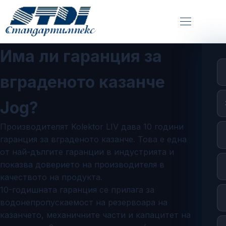
Има ли гаранция за
вграденото казанче
Jog?
Производителят Kolektor LIV дава 10 години
гаранция за вграденото казанче. Това е една
от най-дългите гаранции в индустрията и
показва доверието на производителя в
качеството на продукта.
10-годишната гаранция се прилага за
водонепропускаемост на резервоара на
казанчето, механичните части и капацитет на