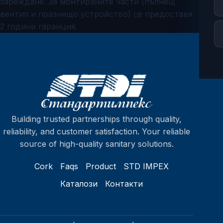
зареждане. За монтираните части (пълнещ
вентил и празнещо устройство) се предоставя
2 години гаранция.
Building trusted partnerships through quality,
reliability, and customer satisfaction. Your reliable
source of high-quality sanitary solutions.
Cork
Faqs
Product
STD IMPEX
Каталози
Контакти